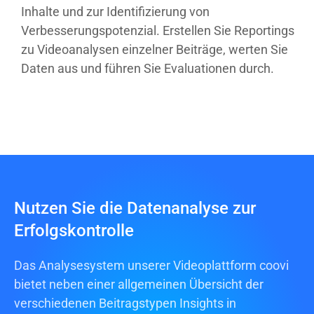
Inhalte und zur Identifizierung von
Verbesserungspotenzial. Erstellen Sie
Reportings
zu
Videoanalysen
einzelner Beiträge, werten Sie
Daten aus
und führen Sie
Evaluationen
durch.
Nutzen Sie die Datenanalyse zur
Erfolgskontrolle
Das Analysesystem unserer
Videoplattform
coovi
bietet neben einer allgemeinen Übersicht der
verschiedenen Beitragstypen
Insights
in