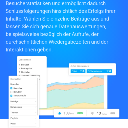
Besucherstatistiken
und ermöglicht dadurch
Schlussfolgerungen hinsichtlich des Erfolgs Ihrer
Inhalte. Wählen Sie einzelne Beiträge aus und
lassen Sie sich genaue
Datenauswertungen,
beispielsweise bezüglich der Aufrufe, der
durchschnittlichen Wiedergabezeiten und der
Interaktionen geben.