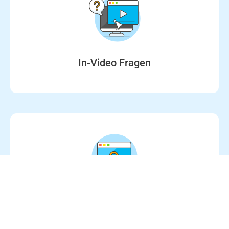
Steigern Sie nicht nur die Aufmerksamkeit der
Zuschauer, sondern überprüfen Sie
gleichzeitig zuvor vermitteltes Wissen.
In-Video Fragen
Erstellen Sie interaktive und lebhafte Quiz zur
Wissensüberprüfung nach Kursen und
Kursplänen. So bekommen Sie stetig einen
Einblick in den Lernfortschritt Ihrer Schüler.
Quiz